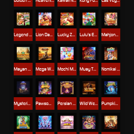
Golden Hatch
Heavenly Sage
Kawaii Neko
Kung Fu Warrior
Las Vegas Party
Legend of the White and Green Snake
Lion Dance Fortune
Lucky Zhu
Lulu's Enchanted Forest
Mahjong Fortune
Mayan Gold Hunt
Mega Wild Safari
Mochi Mochi
Muay Thai Arena
Nomikai Fever
Mysteries of Pandora
Pawsome Xmas
Persian Gems
Wild West Saloon
Pumpkin Night