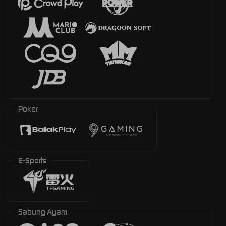
Poker
E-Sports
Sabung Ayam