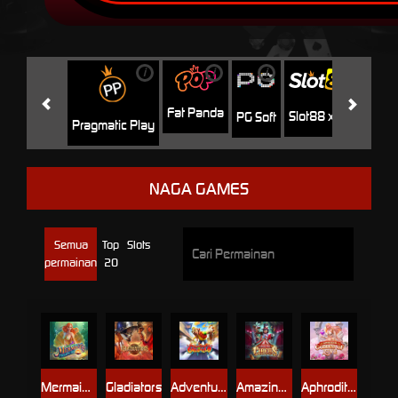
i
i
i
i
i
Facha
Fat Panda
Slot88 x PP
PG Soft
Pragmatic Play
NAGA GAMES
Semua
Top
Slots
permainan
20
Mermaid's Treasure
Gladiators
Adventures Of Caramelo
Amazing Circus
Aphrodite - Goddess of Love