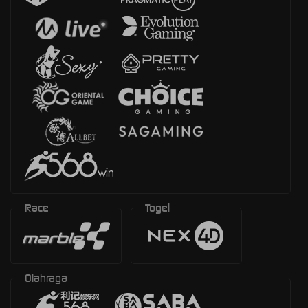
Race
Togel
Olahraga