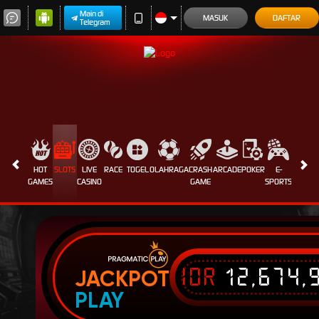
Main di
MASUK
DAFTAR
Telegram
HOT
SLOTS
LIVE
RACE
TOGEL
OLAHRAGA
CRASH
ARCADE
POKER
E-
SABUN
GAMES
CASINO
GAME
SPORTS
AYAM
IDR
12,674,
JACKPOT
PLAY