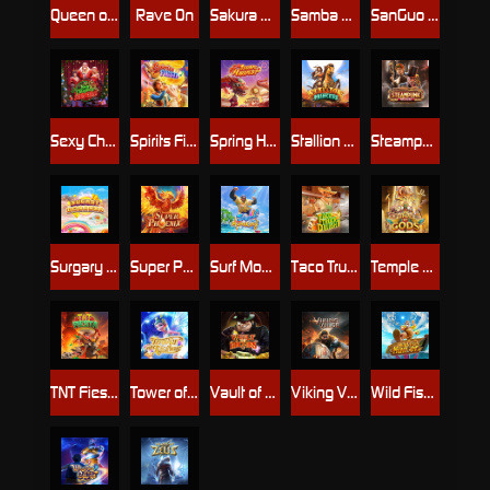
Queen of Aztec
Rave On
Sakura Neko
Samba Fiesta
SanGuo - The Brotherhood
Sexy Christmas Sirens
Spirits Fiesta
Spring Harvest
Stallion Princess
Steampunk Reloaded
Surgary bonanza
Super Phoenix
Surf Monkey
Taco Truck Delight
Temple of Gods
TNT Fiesta
Tower of Riches
Vault of Riches
Viking Valor
Wild Fish Hunter