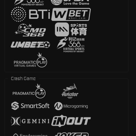
Crash Game