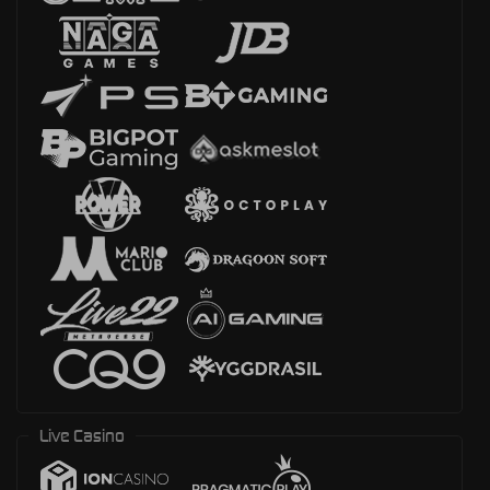
Live Casino