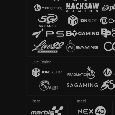
Live Casino
Race
Togel