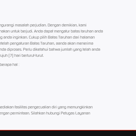
engurangi masalah perjudian. Dengan demikian, kami
kan untuk berjudi. Anda dapat mengatur batas taruhan anda
 anda inginkan. Cukup pilih Batas Taruhan dari halaman
Setelah pengaturan Batas Taruhan, aanda akan menerima
da diproses. Perlu diketahui bahwa jumlah yang telah anda
 (7) hari berturut-turut.
erapa hal :
ediakan fasilitas pengecualian diri yang memungkinkan
engan permintaan. Silahkan hubungi Petugas Layanan