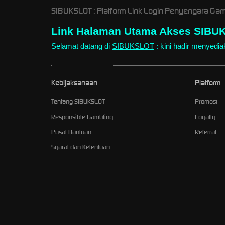
SIBUKSLOT : Platform Link Login Penyengara Game
Link Halaman Utama Akses SIBU
Selamat datang di
SIBUKSLOT
: kini hadir menyedi
Kebijaksanaan
Platform
Tentang SIBUKSLOT
Promosi
Responsible Gambling
Loyalty
Pusat Bantuan
Referral
Syarat dan Ketentuan