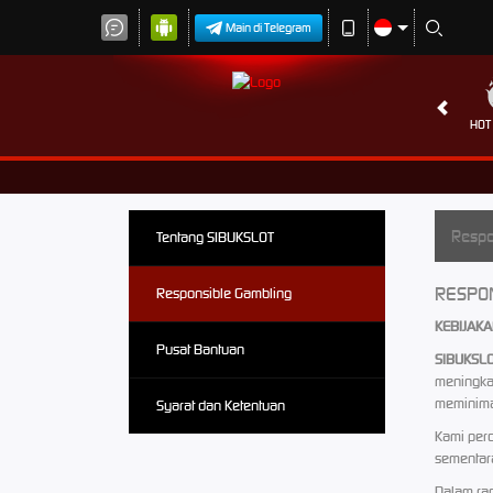
Main di Telegram
HOT
Respo
Tentang SIBUKSLOT
RESPO
Responsible Gambling
KEBIJAKA
Pusat Bantuan
SIBUKSL
meningka
meminimal
Syarat dan Ketentuan
Kami perc
sementara
Dalam ra