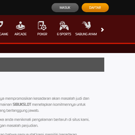
MASUK
DAFTAR
 GAME
ARCADE
POKER
E-SPORTS
SABUNG AYAM
PROMOSI
nya mempromosikan kesadaran akan masalah judi dan
rmainan
SIBUKSLOT
menetapkan komitmennya untuk
yang bertanggung jawab.
a anda menikmati pengalaman bertaruh di situs kami,
gan masalah perjudian.
an bahwa semua staf kami memiliki kesadaran