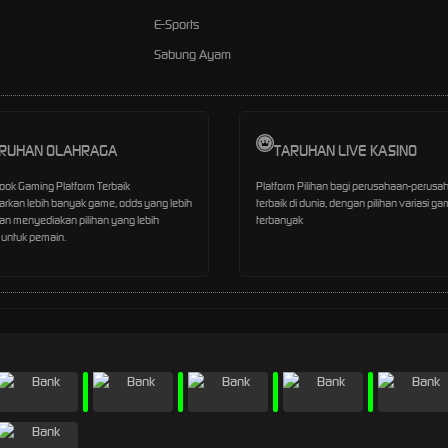
E-Sports
Sabung Ayam
RUHAN OLAHRAGA
TARUHAN LIVE KASINO
ook Gaming Platform Terbaik
Platform Pilihan bagi perusahaan-perusa
kan lebih banyak game, odds yang lebih
terbaik di dunia, dengan pilihan variasi g
 dan menyediakan pilihan yang lebih
terbanyak
untuk pemain.