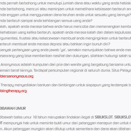
nda pernah berbohong untuk menutupi jumlah dana atau waktu yang anda habiska
nda berbohong, mencuri atau meminjam untuk memelihara kebiasaan bertaruh a
nda enggan untuk menggunakan dana taruhan anda untuk sesuatu yang lainnya?
nda bertaruh sampai anda kehilangan semua uang anda?
kalah, apakah anda merasa bahwa anda harus mencoba dan memenangkan kemba
 kehabisan uang ketika bertaruh, apakah anda merasa kalah dan dalam keputusas
gumentasi, frustasi atau kekecewaan membuat anda menginginkan untuk bertaruh
rtaruh membuat anda merasa depresi atau bahkan ingin bunuh diri?
banyak pertanyaan yang anda jawab 'ya', semakin menunjukkan bahwa anda memi
seorang yang bisa memberikan nasihat dan dukungan, silahkan hubungi salah satu 
 Anonymous adalah kumpulan dari pria dan wanita yang bergabung bersama unt
main berat lainnya. Terdapat perkumpulan regional di seluruh dunia. Situs Pela
blersanonymous.org
Therapy menyediakan bantuan dan bimbingan untuk siapapun yang terdampak buruk 
lingtherapy.org
 DIBAWAH UMUR
dibawah batas umur 18 tahun merupakan tindakan ilegal di
SIBUKSLOT
.
SIBUKSLO
OT
mempunyai hak untuk meminta bukti umur dari pelanggan manapun dan untuk m
n. Akun pelanggan mungkin akan ditutup untuk sementara dan dana akan ditahan