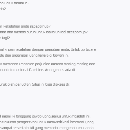
n untuk bertaruh?
nda?
li kekalahan anda secepatnya?
aan dan merasa butuh untuk bertaruh lagi secepatnya?
 lagi?
liki permasalahan dengan perjudian anda. Untuk berbicara
dari organisasi yang tertera di bawah ini.
uk membantu masalah perjudian mereka masing-masing dan
yanan internasional Gamblers Anonymous ada di:
oleh perjudian. Situs ini bisa diakses di:
T
memiliki tanggung jawab yang serius untuk masalah ini.
elakukan pengecekan untuk memverifikasi informasi yang
 sampai tersedia bukti yang memadai mengenai umur anda.