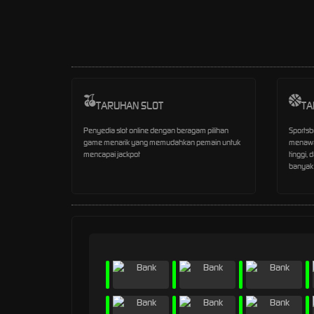
TARUHAN SLOT
TA
Penyedia slot online dengan beragam pilihan
Sportsb
game menarik yang memudahkan pemain untuk
menawar
mencapai jackpot
tinggi,
banyak 