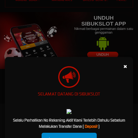
UNDUH
SIBUKSLOT APP
Nikmati berbagai permainan dalam satu
genggaman
UNDUH
PANDUAN INSTALASI
×
SELAMAT DATANG DI SIBUKSLOT
SIBUKSLOT : Platform Link Login Penyengara Game Slot
Terkini
Selalu Perhatikan No Rekening Aktif Kami Terlebih Dahulu Sebelum
Melakukan
Transfer Dana
(
Deposit
)