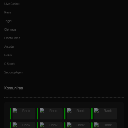
Live Casino
Race
Togel
Olahraga
Crash Game
Arcade
Poker
E-Sports
Sabung Ayam
Komunitas