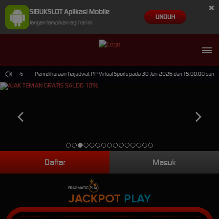
×
SIBUKSLOT Aplikasi Mobile
UNDUH
Jangan tampilkan lagi hari ini
gan 0,7%
Pemeliharaan Terjadwal: PP Virtual Sports pada 30-Jun-2026 dari 15.00.00 sampa
Daftar
Masuk
JACKPOT
PLAY