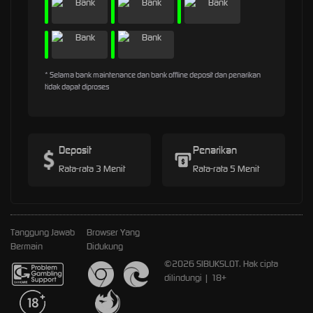
* Selama bank maintenance dan bank offline deposit dan penarikan
tidak dapat diproses
Deposit
Penarikan
Rata-rata 3 Menit
Rata-rata 5 Menit
Tanggung Jawab
Browser Yang
Bermain
Didukung
©2026 SIBUKSLOT. Hak cipta
dilindungi | 18+