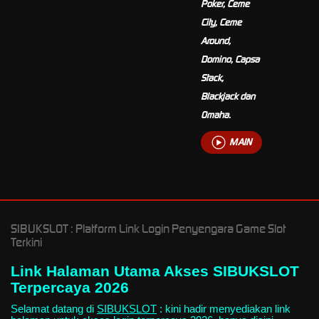
Poker, Ceme
City, Ceme
Around,
Domino, Capsa
Stack,
Blackjack dan
Omaha.
MAIN
SIBUKSLOT : Platform Link Login Penyengara Game Slot
Terkini
Link Halaman Utama Akses SIBUKSLOT
Terpercaya 2026
Selamat datang di
SIBUKSLOT
: kini hadir menyediakan link