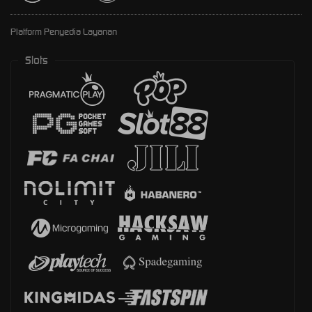
Platform Penyedia Layanan
Slots