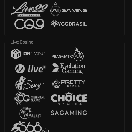
Live Casino