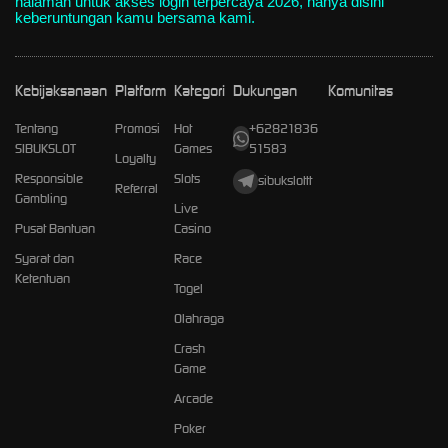
halaman untuk akses login terpercaya 2026, hanya disini
keberuntungan kamu bersama kami.
Kebijaksanaan
Platform
Kategori
Dukungan
Komunitas
Tentang
Promosi
Hot
+62821836
SIBUKSLOT
Games
51583
Loyalty
Responsible
Slots
sibukslottt
Referral
Gambling
Live
Pusat Bantuan
Casino
Syarat dan
Race
Ketentuan
Togel
Olahraga
Crash
Game
Arcade
Poker