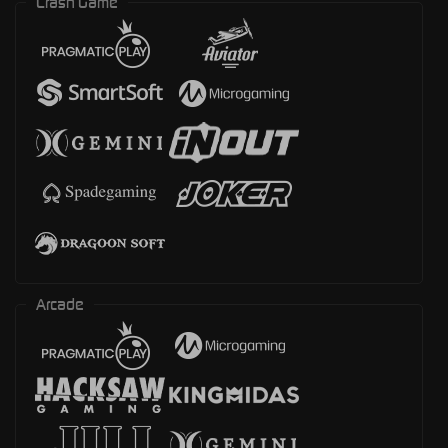
Crash Game
Arcade