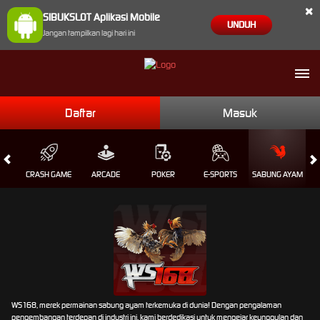
×
SIBUKSLOT Aplikasi Mobile
UNDUH
Jangan tampilkan lagi hari ini
Daftar
Masuk
AGA
CRASH GAME
ARCADE
POKER
E-SPORTS
SABUNG AYAM
WS168, merek permainan sabung ayam terkemuka di dunia! Dengan pengalaman
pengembangan terdepan di industri ini, kami berdedikasi untuk mengejar keunggulan dan